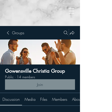
Groups
Gowensville Christia Group
Public
·
14 members
Join
Discussion
Media
Files
Members
About