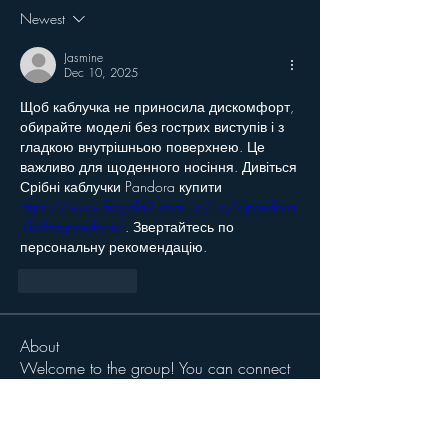
Newest
Jasmine
Dec 10, 2025
Щоб каблучка не приносила дискомфорт, 
обирайте моделі без гострих виступів і з 
гладкою внутрішньою поверхнею. Це 
важливо для щоденного носіння. Дивіться 
Срібні каблучки Pandora купити 
https://www.fragola2.com.ua/ua/7pandora
/koltsa-pandora/
. Звертайтесь по 
персональну рекомендацію.
Like
Reply
About
Welcome to the group! You can connect
with other members, ge
...
Read more