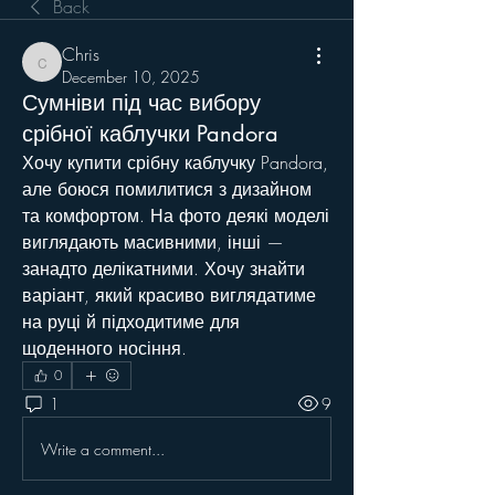
Back
Chris
Chris
December 10, 2025
Сумніви під час вибору
срібної каблучки Pandora
Хочу купити срібну каблучку Pandora, 
але боюся помилитися з дизайном 
та комфортом. На фото деякі моделі 
виглядають масивними, інші — 
занадто делікатними. Хочу знайти 
варіант, який красиво виглядатиме 
на руці й підходитиме для 
щоденного носіння.
0
1
9
Write a comment...